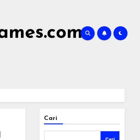
james.com
Cari
g
Cari