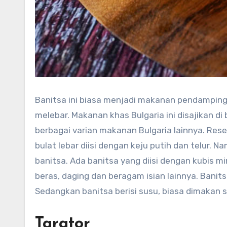
Banitsa ini biasa menjadi makanan pendamping. 
melebar. Makanan khas Bulgaria ini disajikan 
berbagai varian makanan Bulgaria lainnya. Re
bulat lebar diisi dengan keju putih dan telur. N
banitsa. Ada banitsa yang diisi dengan kubis m
beras, daging dan beragam isian lainnya. Banit
Sedangkan banitsa berisi susu, biasa dimakan 
Tarator