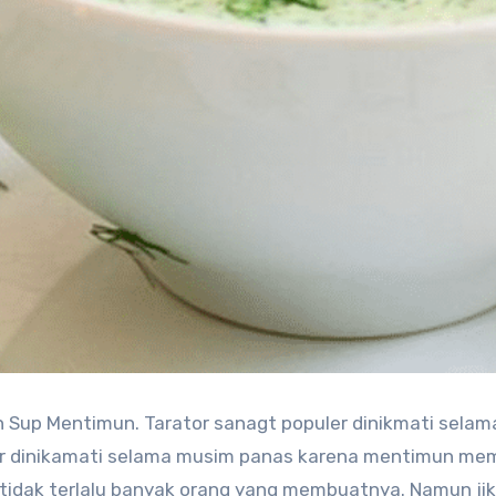
 Sup Mentimun. Tarator sanagt populer dinikmati selam
r dinikamati selama musim panas karena mentimun memi
n tidak terlalu banyak orang yang membuatnya. Namun ji