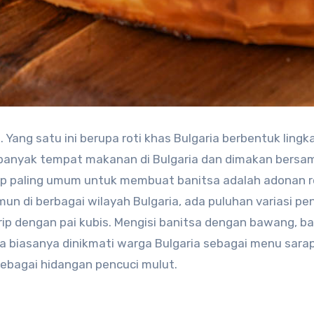
Yang satu ini berupa roti khas Bulgaria berbentuk lingk
di banyak tempat makanan di Bulgaria dan dimakan bersa
sep paling umum untuk membuat banitsa adalah adonan r
amun di berbagai wilayah Bulgaria, ada puluhan variasi pe
irip dengan pai kubis. Mengisi banitsa dengan bawang, b
sa biasanya dinikmati warga Bulgaria sebagai menu sara
sebagai hidangan pencuci mulut.