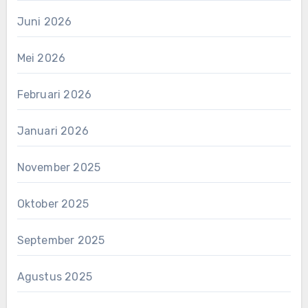
Juni 2026
Mei 2026
Februari 2026
Januari 2026
November 2025
Oktober 2025
September 2025
Agustus 2025