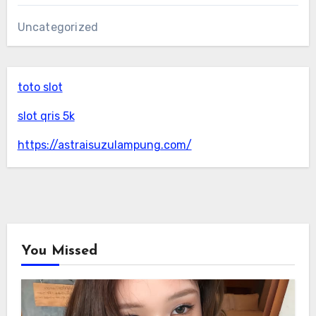
Uncategorized
toto slot
slot qris 5k
https://astraisuzulampung.com/
You Missed