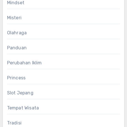
Mindset
Misteri
Olahraga
Panduan
Perubahan Iklim
Princess
Slot Jepang
Tempat Wisata
Tradisi