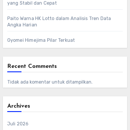
yang Stabil dan Cepat
Paito Warna HK Lotto dalam Analisis Tren Data
Angka Harian
Gyomei Himejima Pilar Terkuat
Recent Comments
Tidak ada komentar untuk ditampilkan.
Archives
Juli 2026