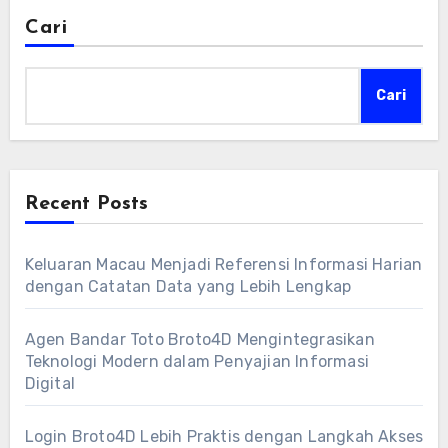
Cari
Cari
Recent Posts
Keluaran Macau Menjadi Referensi Informasi Harian
dengan Catatan Data yang Lebih Lengkap
Agen Bandar Toto Broto4D Mengintegrasikan
Teknologi Modern dalam Penyajian Informasi
Digital
Login Broto4D Lebih Praktis dengan Langkah Akses