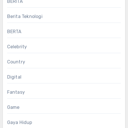
BERITA
Berita Teknologi
BERTA
Celebrity
Country
Digital
Fantasy
Game
Gaya Hidup