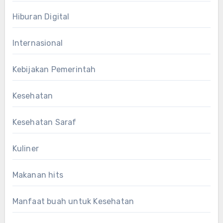
Hiburan Digital
Internasional
Kebijakan Pemerintah
Kesehatan
Kesehatan Saraf
Kuliner
Makanan hits
Manfaat buah untuk Kesehatan