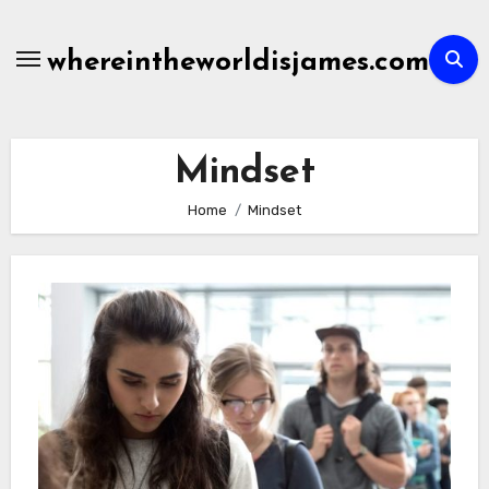
Skip
to
whereintheworldisjames.com
content
Mindset
Home
Mindset