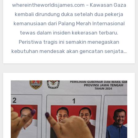
whereintheworldisjames.com – Kawasan Gaza
kembali dirundung duka setelah dua pekerja
kemanusiaan dari Palang Merah Internasional
tewas dalam insiden kekerasan terbaru.
Peristiwa tragis ini semakin menegaskan
kebutuhan mendesak akan gencatan senjata…