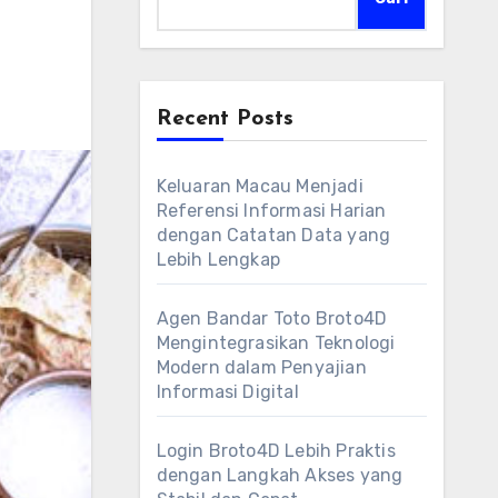
Recent Posts
Keluaran Macau Menjadi
Referensi Informasi Harian
dengan Catatan Data yang
Lebih Lengkap
Agen Bandar Toto Broto4D
Mengintegrasikan Teknologi
Modern dalam Penyajian
Informasi Digital
Login Broto4D Lebih Praktis
dengan Langkah Akses yang