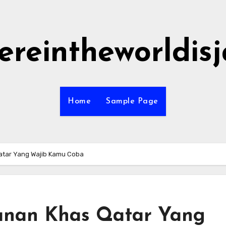
ereintheworldis
Home
Sample Page
tar Yang Wajib Kamu Coba
anan Khas Qatar Yang