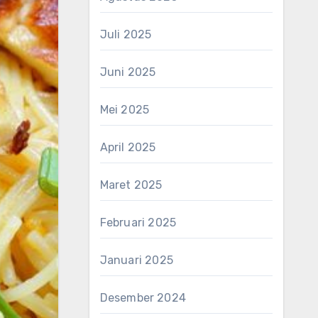
Juli 2025
Juni 2025
Mei 2025
April 2025
Maret 2025
Februari 2025
Januari 2025
Desember 2024