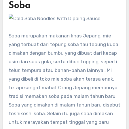
Soba
Soba merupakan makanan khas Jepang, mie
yang terbuat dari tepung soba tau tepung kuda,
dimakan dengan bumbu yang dibuat dari kecap
asin dan saus gula, serta diberi topping, seperti
telur, tempura atau bahan-bahan lainnya,. Mi
yang dibeli di toko mie soba akan terasa enak,
tetapi sangat mahal. Orang Jepang mempunyai
tradisi memakan soba pada malam tahun baru.
Soba yang dimakan di malam tahun baru disebut
toshikoshi soba. Selain itu juga soba dimakan
untuk merayakan tempat tinggal yang baru