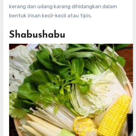
kerang dan udang karang dihidangkan dalam
bentuk irisan kecil-kecil atau tipis.
Shabushabu