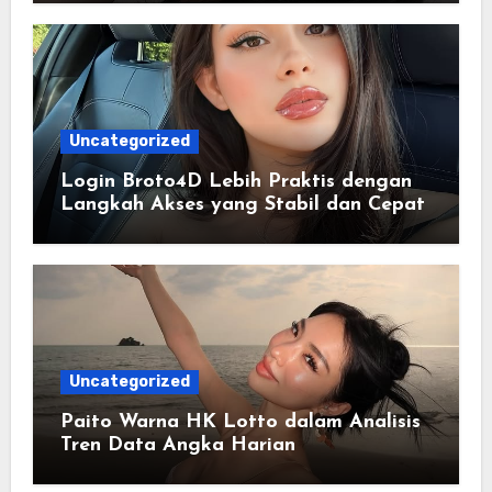
Uncategorized
Login Broto4D Lebih Praktis dengan
Langkah Akses yang Stabil dan Cepat
Uncategorized
Paito Warna HK Lotto dalam Analisis
Tren Data Angka Harian