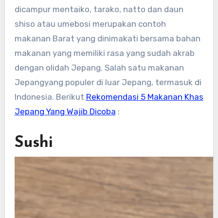
dicampur mentaiko, tarako, natto dan daun
shiso atau umebosi merupakan contoh
makanan Barat yang dinimakati bersama bahan
makanan yang memiliki rasa yang sudah akrab
dengan olidah Jepang. Salah satu makanan
Jepangyang populer di luar Jepang, termasuk di
Indonesia. Berikut
Rekomendasi 5 Makanan Khas
Jepang Yang Wajib Dicoba
:
Sushi