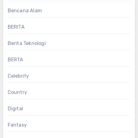
Bencana Alam
BERITA
Berita Teknologi
BERTA
Celebrity
Country
Digital
Fantasy