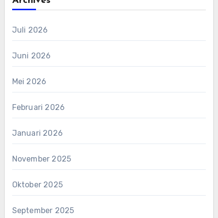
Archives
Juli 2026
Juni 2026
Mei 2026
Februari 2026
Januari 2026
November 2025
Oktober 2025
September 2025