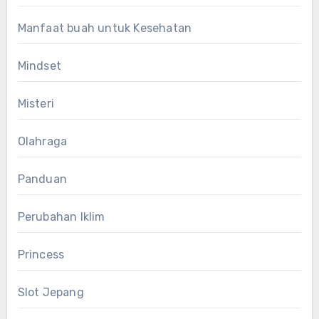
Manfaat buah untuk Kesehatan
Mindset
Misteri
Olahraga
Panduan
Perubahan Iklim
Princess
Slot Jepang