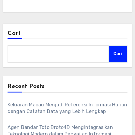
Cari
Cari
Recent Posts
Keluaran Macau Menjadi Referensi Informasi Harian
dengan Catatan Data yang Lebih Lengkap
Agen Bandar Toto Broto4D Mengintegrasikan
Teknologi Modern dalam Penyajian Informasi