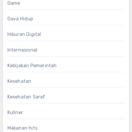
Game
Gaya Hidup
Hiburan Digital
Internasional
Kebijakan Pemerintah
Kesehatan
Kesehatan Saraf
Kuliner
Makanan hits