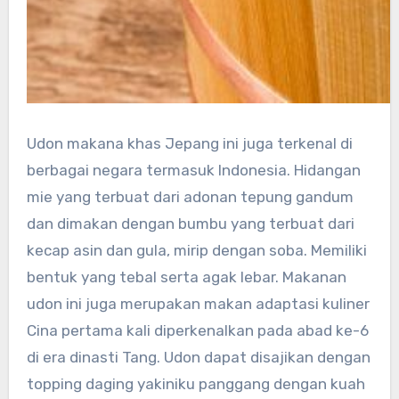
Udon makana khas Jepang ini juga terkenal di
berbagai negara termasuk Indonesia. Hidangan
mie yang terbuat dari adonan tepung gandum
dan dimakan dengan bumbu yang terbuat dari
kecap asin dan gula, mirip dengan soba. Memiliki
bentuk yang tebal serta agak lebar. Makanan
udon ini juga merupakan makan adaptasi kuliner
Cina pertama kali diperkenalkan pada abad ke-6
di era dinasti Tang. Udon dapat disajikan dengan
topping daging yakiniku panggang dengan kuah