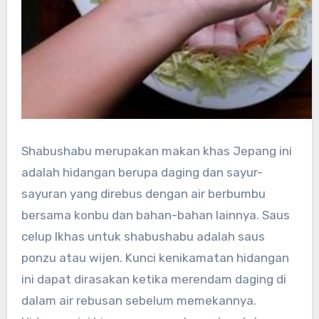
Shabushabu merupakan makan khas Jepang ini
adalah hidangan berupa daging dan sayur-
sayuran yang direbus dengan air berbumbu
bersama konbu dan bahan-bahan lainnya. Saus
celup lkhas untuk shabushabu adalah saus
ponzu atau wijen. Kunci kenikamatan hidangan
ini dapat dirasakan ketika merendam daging di
dalam air rebusan sebelum memekannya.