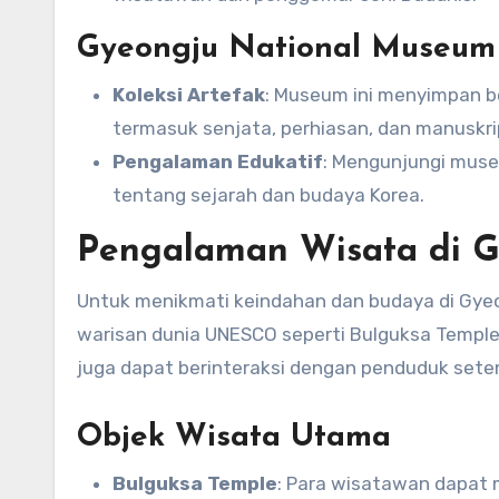
Gyeongju National Museum
Koleksi Artefak
: Museum ini menyimpan be
termasuk senjata, perhiasan, dan manuskri
Pengalaman Edukatif
: Mengunjungi mus
tentang sejarah dan budaya Korea.
Pengalaman Wisata di 
Untuk menikmati keindahan dan budaya di Gyeo
warisan dunia UNESCO seperti Bulguksa Templ
juga dapat berinteraksi dengan penduduk sete
Objek Wisata Utama
Bulguksa Temple
: Para wisatawan dapat m