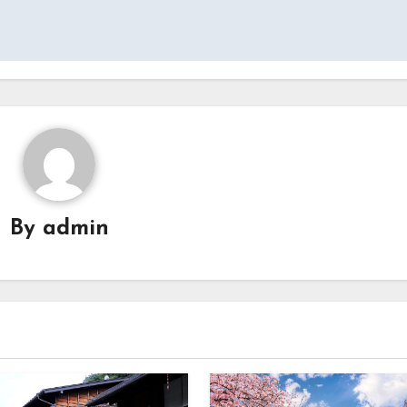
By
admin