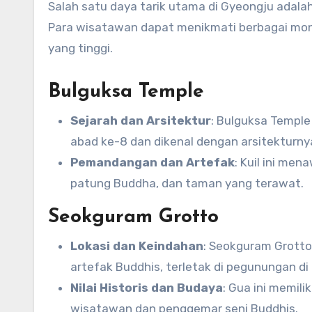
Salah satu daya tarik utama di Gyeongju adala
Para wisatawan dapat menikmati berbagai monum
yang tinggi.
Bulguksa Temple
Sejarah dan Arsitektur
: Bulguksa Temple
abad ke-8 dan dikenal dengan arsitekturnya
Pemandangan dan Artefak
: Kuil ini m
patung Buddha, dan taman yang terawat.
Seokguram Grotto
Lokasi dan Keindahan
: Seokguram Grotto
artefak Buddhis, terletak di pegunungan di
Nilai Historis dan Budaya
: Gua ini memilik
wisatawan dan penggemar seni Buddhis.