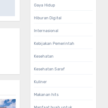
Gaya Hidup
Hiburan Digital
Internasional
Kebijakan Pemerintah
Kesehatan
Kesehatan Saraf
Kuliner
Makanan hits
Manfaat buah untuk