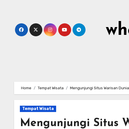
Skip
to
content
wh
Home
Tempat Wisata
Mengunjungi Situs Warisan Duni
Tempat Wisata
Mengunjungi Situs 