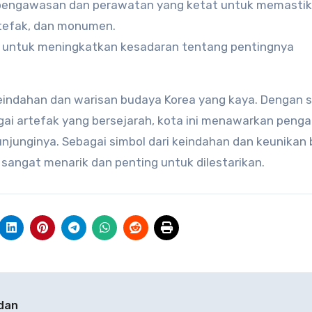
n pengawasan dan perawatan yang ketat untuk memasti
rtefak, dan monumen.
i untuk meningkatkan kesadaran tentang pentingnya
indahan dan warisan budaya Korea yang kaya. Dengan s
ai artefak yang bersejarah, kota ini menawarkan peng
njunginya. Sebagai simbol dari keindahan dan keunikan
 sangat menarik dan penting untuk dilestarikan.
 dan