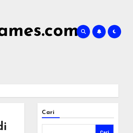
james.com
Cari
di
Cari