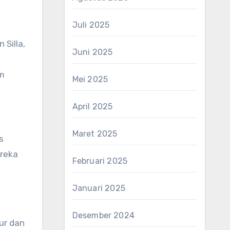
Juli 2025
Silla,
Juni 2025
am
Mei 2025
April 2025
Maret 2025
s
ereka
Februari 2025
Januari 2025
Desember 2024
ur dan