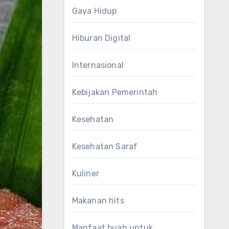
Gaya Hidup
Hiburan Digital
Internasional
Kebijakan Pemerintah
Kesehatan
Kesehatan Saraf
Kuliner
Makanan hits
Manfaat buah untuk