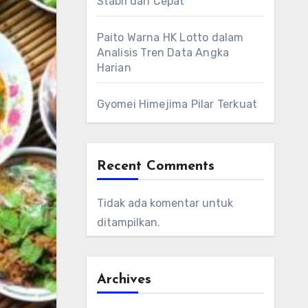
Stabil dan Cepat
Paito Warna HK Lotto dalam
Analisis Tren Data Angka
Harian
Gyomei Himejima Pilar Terkuat
Recent Comments
Tidak ada komentar untuk
ditampilkan.
Archives