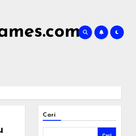
james.com
Cari
u
Cari