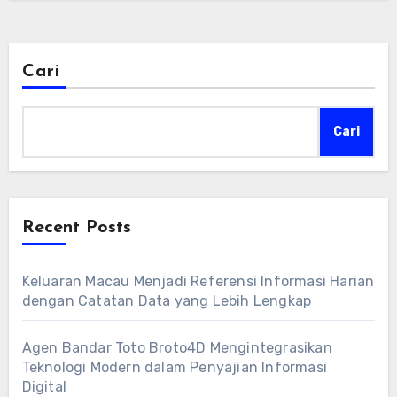
Cari
Cari
Recent Posts
Keluaran Macau Menjadi Referensi Informasi Harian
dengan Catatan Data yang Lebih Lengkap
Agen Bandar Toto Broto4D Mengintegrasikan
Teknologi Modern dalam Penyajian Informasi
Digital