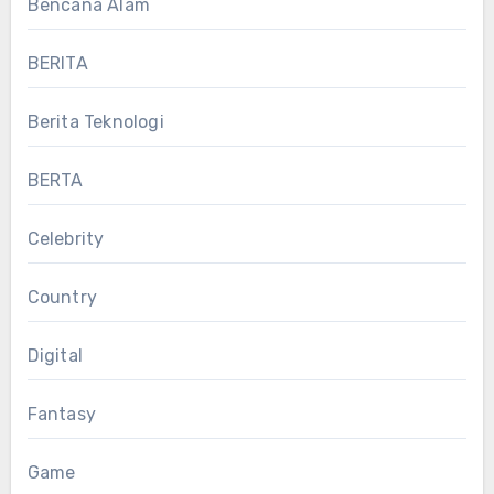
Bencana Alam
BERITA
Berita Teknologi
BERTA
Celebrity
Country
Digital
Fantasy
Game