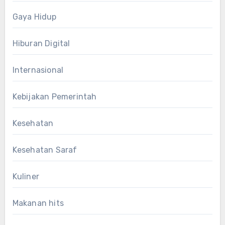
Gaya Hidup
Hiburan Digital
Internasional
Kebijakan Pemerintah
Kesehatan
Kesehatan Saraf
Kuliner
Makanan hits