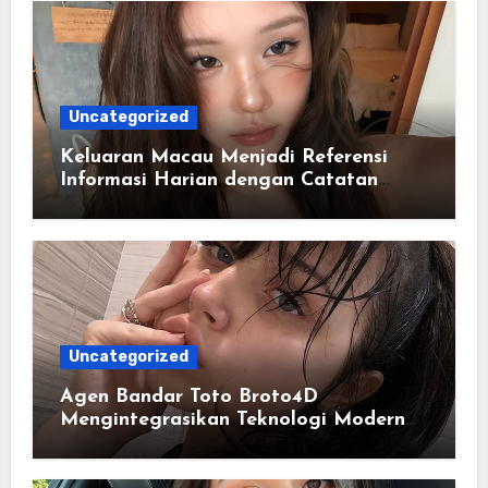
Uncategorized
Keluaran Macau Menjadi Referensi
Informasi Harian dengan Catatan
Data yang Lebih Lengkap
Uncategorized
Agen Bandar Toto Broto4D
Mengintegrasikan Teknologi Modern
dalam Penyajian Informasi Digital