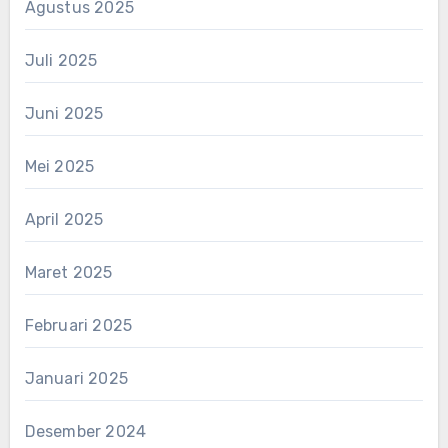
Agustus 2025
Juli 2025
Juni 2025
Mei 2025
April 2025
Maret 2025
Februari 2025
Januari 2025
Desember 2024