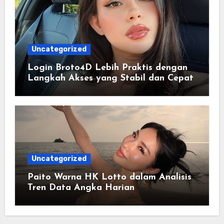
Uncategorized
Login Broto4D Lebih Praktis dengan
Langkah Akses yang Stabil dan Cepat
Uncategorized
Paito Warna HK Lotto dalam Analisis
Tren Data Angka Harian