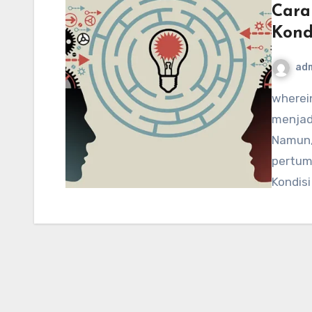
Cara
Kondi
ad
whereintheworldisjames.com – Krisis sering kali
menjad
Namun, 
pertum
Kondisi