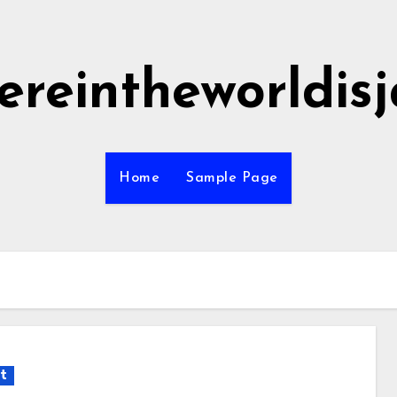
ereintheworldis
Home
Sample Page
t