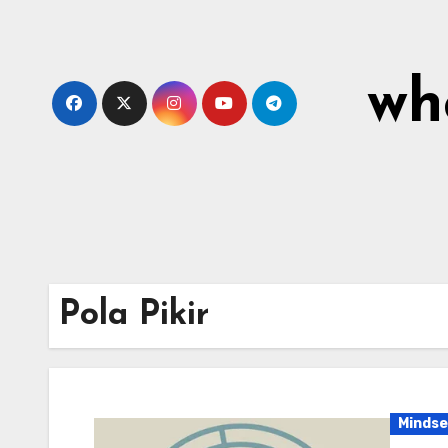
Skip
to
content
wh
Pola Pikir
Mindse