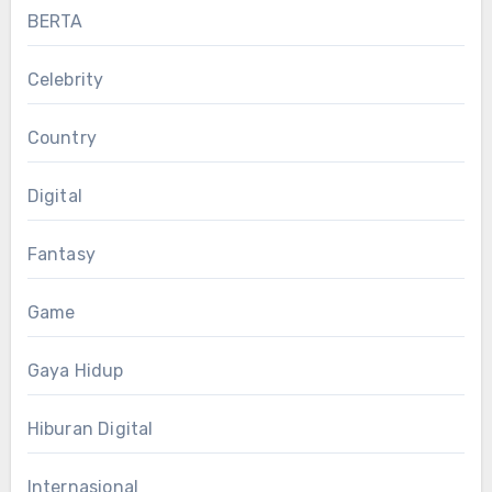
BERTA
Celebrity
Country
Digital
Fantasy
Game
Gaya Hidup
Hiburan Digital
Internasional