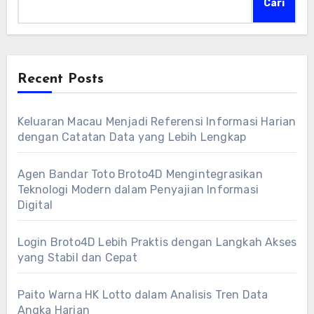
Cari
Recent Posts
Keluaran Macau Menjadi Referensi Informasi Harian
dengan Catatan Data yang Lebih Lengkap
Agen Bandar Toto Broto4D Mengintegrasikan
Teknologi Modern dalam Penyajian Informasi
Digital
Login Broto4D Lebih Praktis dengan Langkah Akses
yang Stabil dan Cepat
Paito Warna HK Lotto dalam Analisis Tren Data
Angka Harian