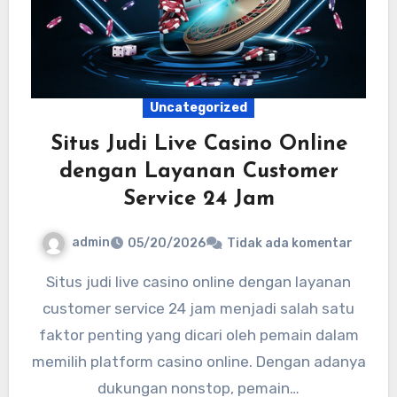
Uncategorized
Situs Judi Live Casino Online
dengan Layanan Customer
Service 24 Jam
admin
05/20/2026
Tidak ada komentar
Situs judi live casino online dengan layanan
customer service 24 jam menjadi salah satu
faktor penting yang dicari oleh pemain dalam
memilih platform casino online. Dengan adanya
dukungan nonstop, pemain…