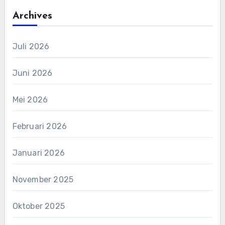
Archives
Juli 2026
Juni 2026
Mei 2026
Februari 2026
Januari 2026
November 2025
Oktober 2025