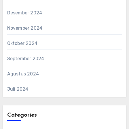
Desember 2024
November 2024
Oktober 2024
September 2024
Agustus 2024
Juli 2024
Categories