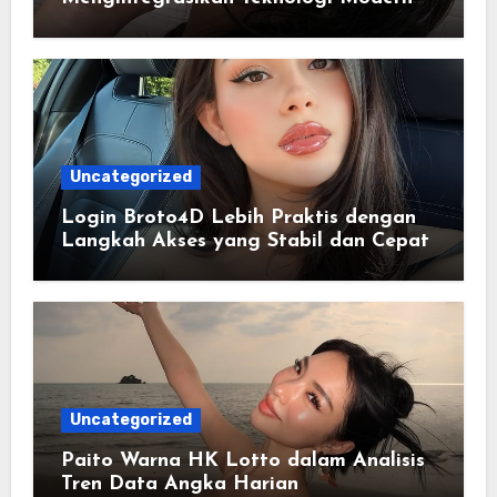
dalam Penyajian Informasi Digital
Uncategorized
Login Broto4D Lebih Praktis dengan
Langkah Akses yang Stabil dan Cepat
Uncategorized
Paito Warna HK Lotto dalam Analisis
Tren Data Angka Harian