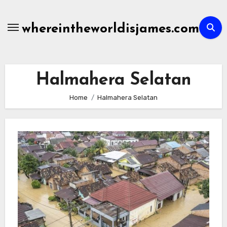
Skip
to
whereintheworldisjames.com
content
Halmahera Selatan
Home
Halmahera Selatan