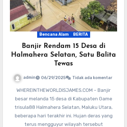
Bencana Alam
BERITA
Banjir Rendam 15 Desa di
Halmahera Selatan, Satu Balita
Tewas
admin
06/29/2025
Tidak ada komentar
WHEREINTHEWORLDISJAMES.COM – Banjir
besar melanda 15 desa di Kabupaten Game
trisula88 Halmahera Selatan, Maluku Utara,
beberapa hari terakhir ini. Hujan deras yang
terus mengguyur wilayah tersebut