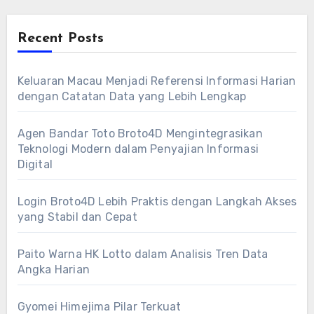
Recent Posts
Keluaran Macau Menjadi Referensi Informasi Harian
dengan Catatan Data yang Lebih Lengkap
Agen Bandar Toto Broto4D Mengintegrasikan
Teknologi Modern dalam Penyajian Informasi
Digital
Login Broto4D Lebih Praktis dengan Langkah Akses
yang Stabil dan Cepat
Paito Warna HK Lotto dalam Analisis Tren Data
Angka Harian
Gyomei Himejima Pilar Terkuat