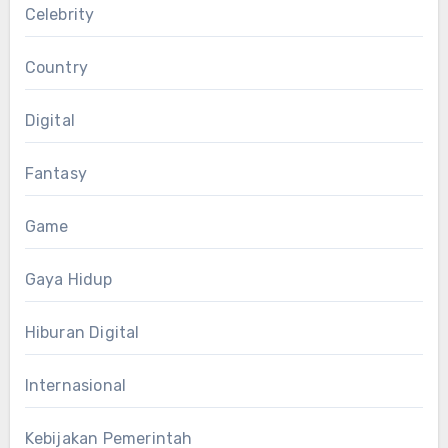
Celebrity
Country
Digital
Fantasy
Game
Gaya Hidup
Hiburan Digital
Internasional
Kebijakan Pemerintah