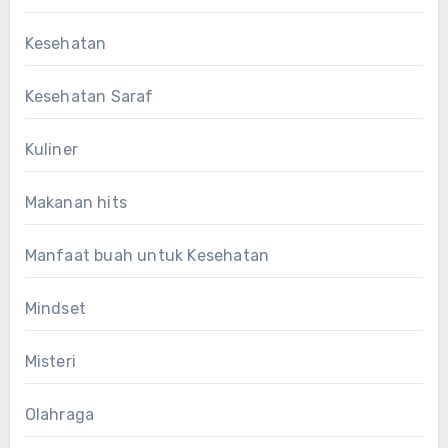
Kesehatan
Kesehatan Saraf
Kuliner
Makanan hits
Manfaat buah untuk Kesehatan
Mindset
Misteri
Olahraga