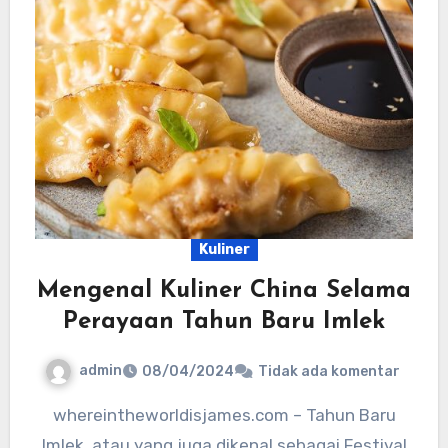
Kuliner
Mengenal Kuliner China Selama
Perayaan Tahun Baru Imlek
admin
08/04/2024
Tidak ada komentar
whereintheworldisjames.com – Tahun Baru
Imlek, atau yang juga dikenal sebagai Festival